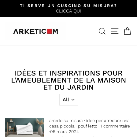
Passer
N CUSCINO SU MISURA?
ACHETEZ SEREI
au
CLICCA QUI
KLARNA EN 3 F
Diaporama
contenu
Pause
RECHERCH
NAVIG
P
IDÉES ET INSPIRATIONS POUR
L'AMEUBLEMENT DE LA MAISON
ET DU JARDIN
arredo su misura
·
idee per arredare una
casa piccola
·
pouf letto
·
1 commentaire
·
05 mars, 2024