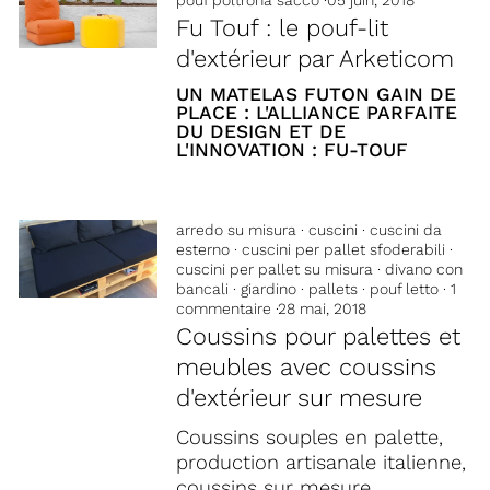
Fu Touf : le pouf-lit
d'extérieur par Arketicom
UN MATELAS FUTON GAIN DE
PLACE : L'ALLIANCE PARFAITE
DU DESIGN ET DE
L'INNOVATION : FU-TOUF
arredo su misura
·
cuscini
·
cuscini da
esterno
·
cuscini per pallet sfoderabili
·
cuscini per pallet su misura
·
divano con
bancali
·
giardino
·
pallets
·
pouf letto
·
1
commentaire
·
28 mai, 2018
Coussins pour palettes et
meubles avec coussins
d'extérieur sur mesure
Coussins souples en palette,
production artisanale italienne,
coussins sur mesure.