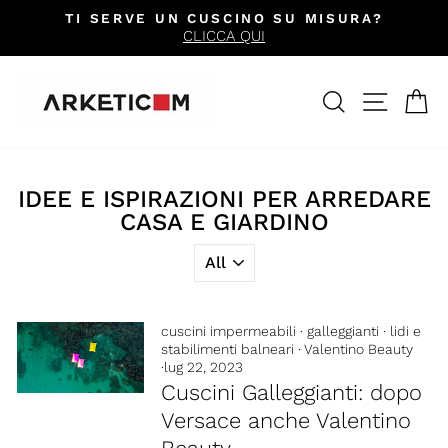
Vai
TI SERVE UN CUSCINO SU MISURA?
direttamente
CLICCA QUI
Metti
ai
in
contenuti
pausa
CERCA
NAVIG
C
presentazione
IDEE E ISPIRAZIONI PER ARREDARE
CASA E GIARDINO
cuscini impermeabili
·
galleggianti
·
lidi e
stabilimenti balneari
·
Valentino Beauty
·
lug 22, 2023
Cuscini Galleggianti: dopo
Versace anche Valentino