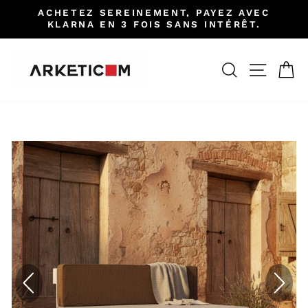
Passer
ACHETEZ SEREINEMENT, PAYEZ AVEC
au
KLARNA EN 3 FOIS SANS INTÉRÊT.
Diaporama
contenu
Pause
RECHERCH
NAVIG
P