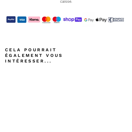
caisse.
CELA POURRAIT
ÉGALEMENT VOUS
INTÉRESSER...
T
E
X
B
A
C
K,
D
O